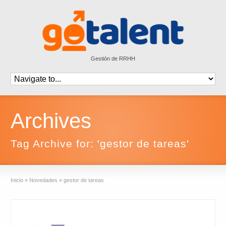
Gestión de RRHH
Archives
Tag Archive for: 'gestor de tareas'
Inicio
»
Novedades
»
gestor de tareas