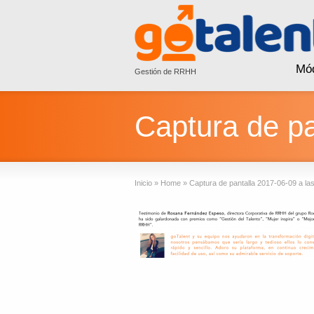
Mó
Gestión de RRHH
Captura de pa
Inicio
»
Home
»
Captura de pantalla 2017-06-09 a la